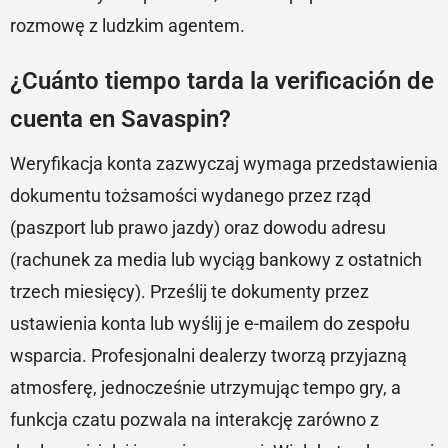
rozmowę z ludzkim agentem.
¿Cuánto tiempo tarda la verificación de
cuenta en Savaspin?
Weryfikacja konta zazwyczaj wymaga przedstawienia
dokumentu tożsamości wydanego przez rząd
(paszport lub prawo jazdy) oraz dowodu adresu
(rachunek za media lub wyciąg bankowy z ostatnich
trzech miesięcy). Prześlij te dokumenty przez
ustawienia konta lub wyślij je e-mailem do zespołu
wsparcia. Profesjonalni dealerzy tworzą przyjazną
atmosferę, jednocześnie utrzymując tempo gry, a
funkcja czatu pozwala na interakcję zarówno z