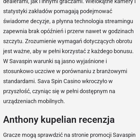
dealerami, jak i innymi graczami. Wielokątne kamery i
statystyki zakładów pomagają podejmować
świadome decyzje, a płynna technologia streamingu
zapewnia brak opóźnień i przerw nawet w godzinach
szczytu. Zrozumienie wymagań dotyczących obrotu
jest ważne, aby w pełni korzystać z każdego bonusu.
W Savaspin warunki są jasno wyjaśnione i
stosunkowo uczciwe w porównaniu z branżowymi
standardami. Sava Spin Casino wkroczyło w
przyszłość, czyniąc się w pełni dostępnym na
urządzeniach mobilnych.
Anthony kupelian recenzja
Gracze mogą sprawdzić na stronie promocji Savaspin