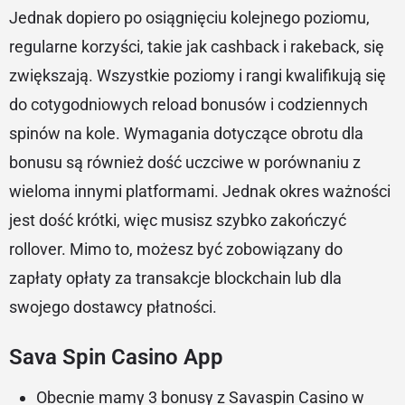
Jednak dopiero po osiągnięciu kolejnego poziomu,
regularne korzyści, takie jak cashback i rakeback, się
zwiększają. Wszystkie poziomy i rangi kwalifikują się
do cotygodniowych reload bonusów i codziennych
spinów na kole. Wymagania dotyczące obrotu dla
bonusu są również dość uczciwe w porównaniu z
wieloma innymi platformami. Jednak okres ważności
jest dość krótki, więc musisz szybko zakończyć
rollover. Mimo to, możesz być zobowiązany do
zapłaty opłaty za transakcje blockchain lub dla
swojego dostawcy płatności.
Sava Spin Casino App
Obecnie mamy 3 bonusy z Savaspin Casino w