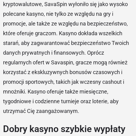
kryptowalutowe, SavaSpin wyłoniło się jako wysoko
polecane kasyno, nie tylko ze względu na gry i
promocje, ale także ze względu na bezpieczeństwo,
które oferuje graczom. Kasyno dokłada wszelkich
starań, aby zagwarantować bezpieczeństwo Twoich
danych prywatnych i finansowych. Oprócz
regularnych ofert w Savaspin, gracze mogą również
korzystać z ekskluzywnych bonusów czasowych i
promocji sportowych, takich jak wczesny cashout i
mnożniki. Kasyno oferuje także miesięczne,
tygodniowe i codzienne turnieje oraz loterie, aby
utrzymać Cię zaangażowanym.
Dobry kasyno szybkie wypłaty