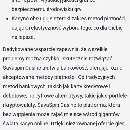
bezpiecznemu środowisku gry.
Kasyno obsługuje szeroki zakres metod płatności,
dając Ci elastyczność wyboru tego, co dla Ciebie
najlepsze.
Dedykowane wsparcie zapewnia, że wszelkie
problemy można szybko i skutecznie rozwiązać.
Savaspin Casino ułatwia bankowość, oferując różne
akceptowane metody płatności. Od tradycyjnych
metod bankowych, takich jak karty kredytowe i
debetowe, po cyfrowe alternatywy, takie jak e-portfele
i kryptowaluty. SavaSpin Casino to platforma, która
bez wątpienia może zająć miejsce wśród gigantów
świata kasyn online. Dzięki niezrównanej ofercie gier,