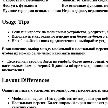
Скорость и отзывчивость
Зависит от качества соед
Доступ к функциям
Все основные функции, н
Лучшие сценарии использования
Игра в дороге, ограничен
Usage Tips
Если вы играете на мобильном устройстве, убедитесь,
Используйте настольную версию для более глубокого а
Не забывайте о своих предпочтениях: выбирайте устро
В заключение, выбор между мобильной и настольной версия
чтобы их можно было легко нажимать пальцем.
Десктопная версия:
Здесь интерфейс более просторный, 
настольным компьютером? В данном обзоре мы сравним опы
впечатления.
Layout Differences
Одним из первых аспектов, который стоит рассмотреть, яв
Мобильная версия:
Интерфейс оптимизирован для небо
Настольная версия:
Более широкий экран позволяет р
картину сразу.