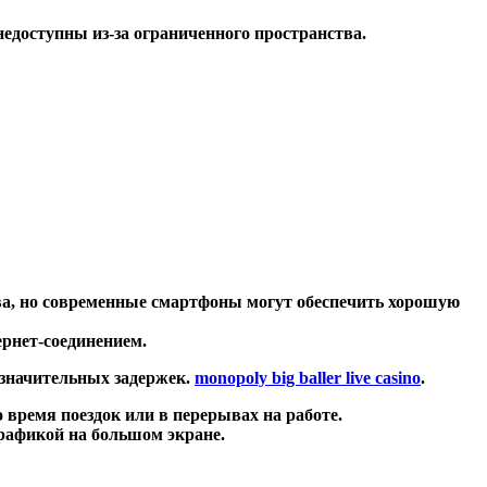
едоступны из-за ограниченного пространства.
тва, но современные смартфоны могут обеспечить хорошую
рнет-соединением.
 значительных задержек.
monopoly big baller live casino
.
 время поездок или в перерывах на работе.
графикой на большом экране.