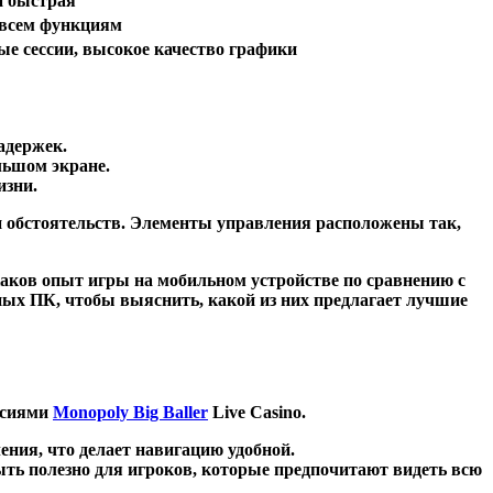
и быстрая
 всем функциям
е сессии, высокое качество графики
адержек.
льшом экране.
изни.
 и обстоятельств. Элементы управления расположены так,
каков опыт игры на мобильном устройстве по сравнению с
ых ПК, чтобы выяснить, какой из них предлагает лучшие
рсиями
Monopoly Big Baller
Live Casino.
ния, что делает навигацию удобной.
ть полезно для игроков, которые предпочитают видеть всю