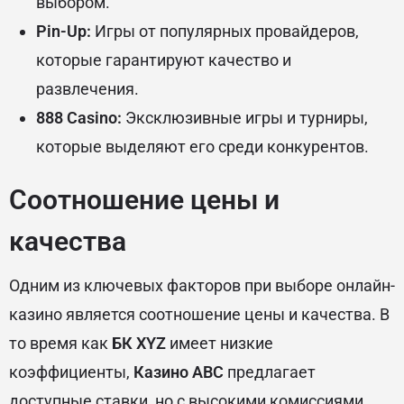
выбором.
Pin-Up:
Игры от популярных провайдеров,
которые гарантируют качество и
развлечения.
888 Casino:
Эксклюзивные игры и турниры,
которые выделяют его среди конкурентов.
Соотношение цены и
качества
Одним из ключевых факторов при выборе онлайн-
казино является соотношение цены и качества. В
то время как
БК XYZ
имеет низкие
коэффициенты,
Казино ABC
предлагает
доступные ставки, но с высокими комиссиями.