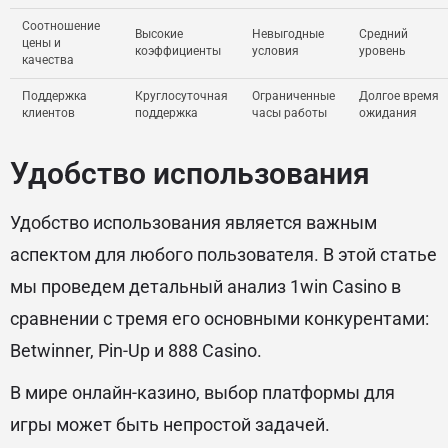
Соотношение
Высокие
Невыгодные
Средний
цены и
коэффициенты
условия
уровень
качества
Поддержка
Круглосуточная
Ограниченные
Долгое время
клиентов
поддержка
часы работы
ожидания
Удобство использования
Удобство использования является важным
аспектом для любого пользователя. В этой статье
мы проведем детальный анализ 1win Casino в
сравнении с тремя его основными конкурентами:
Betwinner, Pin-Up и 888 Casino.
В мире онлайн-казино, выбор платформы для
игры может быть непростой задачей.