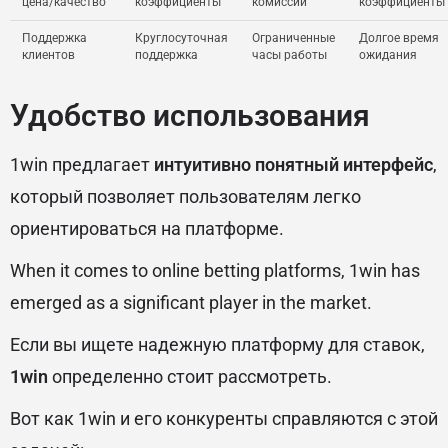
цена/качество
коэффициенты
комиссии
коэффициенты
Поддержка
Круглосуточная
Ограниченные
Долгое время
клиентов
поддержка
часы работы
ожидания
Удобство использования
1win предлагает
интуитивно понятный интерфейс
,
который позволяет пользователям легко
ориентироваться на платформе.
When it comes to online betting platforms, 1win has
emerged as a significant player in the market.
Если вы ищете надежную платформу для ставок,
1win
определенно стоит рассмотреть.
Вот как 1win и его конкуренты справляются с этой