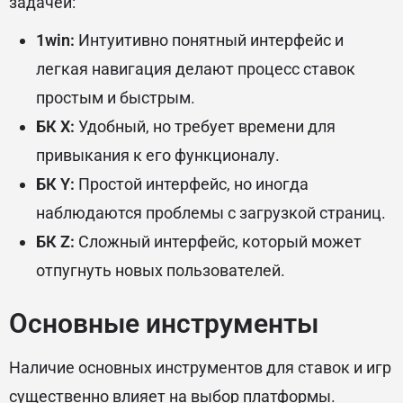
задачей:
1win:
Интуитивно понятный интерфейс и
легкая навигация делают процесс ставок
простым и быстрым.
БК X:
Удобный, но требует времени для
привыкания к его функционалу.
БК Y:
Простой интерфейс, но иногда
наблюдаются проблемы с загрузкой страниц.
БК Z:
Сложный интерфейс, который может
отпугнуть новых пользователей.
Основные инструменты
Наличие основных инструментов для ставок и игр
существенно влияет на выбор платформы.