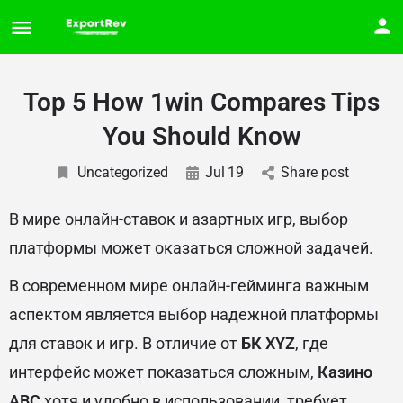
Top 5 How 1win Compares Tips
You Should Know
Uncategorized
Jul
19
Share post
В мире онлайн-ставок и азартных игр, выбор
платформы может оказаться сложной задачей.
В современном мире онлайн-гейминга важным
аспектом является выбор надежной платформы
для ставок и игр. В отличие от
БК XYZ
, где
интерфейс может показаться сложным,
Казино
ABC
хотя и удобно в использовании, требует