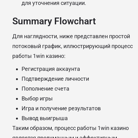
для уточнения ситуации.
Summary Flowchart
Для наглядности, ниже представлен простой
потоковый график, иллюстрирующий процесс
работы 1win казино:
Регистрация аккаунта
Подтверждение личности
Пополнение счета
Выбор игры
Игра и получение результатов
Вывод выигрыша
Таким образом, процесс работы 1win казино
является продуманным и эффективным,