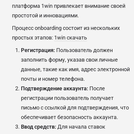
платформа 1win привлекает внимание своей
простотой и инновациями.
Процесс onboarding состоит из нескольких
простых этапов:
1win скачать
Регистрация:
Пользователь должен
заполнить форму, указав свои личные
данные, такие как имя, адрес электронной
почты и номер телефона.
Подтверждение аккаунта:
После
регистрации пользователь получает
письмо с ссылкой для подтверждения, что
обеспечивает безопасность аккаунта.
Ввод средств:
Для начала ставок