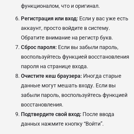
функционалом, что и оригинал.
Регистрация или вход:
Если у вас уже есть
аккаунт, просто войдите в систему.
Обратите внимание на регистр букв.
Сброс пароля:
Если вы забыли пароль,
воспользуйтесь функцией восстановления
пароля на странице входа.
Очистите кеш браузера:
Иногда старые
данные могут мешать входу. Если вы
забыли пароль, воспользуйтесь функцией
восстановления.
Подтвердите свой вход:
После ввода
данных нажмите кнопку “Войти”.