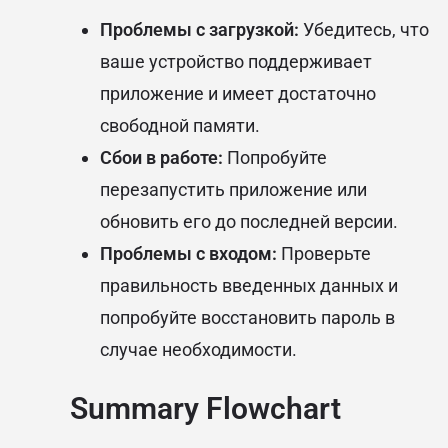
Проблемы с загрузкой:
Убедитесь, что
ваше устройство поддерживает
приложение и имеет достаточно
свободной памяти.
Сбои в работе:
Попробуйте
перезапустить приложение или
обновить его до последней версии.
Проблемы с входом:
Проверьте
правильность введенных данных и
попробуйте восстановить пароль в
случае необходимости.
Summary Flowchart