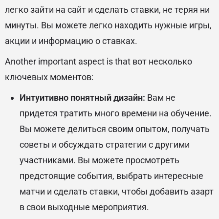
легко зайти на сайт и сделать ставки, не теряя ни
минуты. Вы можете легко находить нужные игры,
акции и информацию о ставках.
Another important aspect is that вот несколько
ключевых моментов:
Интуитивно понятный дизайн:
Вам не
придется тратить много времени на обучение.
Вы можете делиться своим опытом, получать
советы и обсуждать стратегии с другими
участниками. Вы можете просмотреть
предстоящие события, выбрать интересные
матчи и сделать ставки, чтобы добавить азарт
в свои выходные мероприятия.