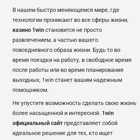
В нашем быстро меняющемся мире, где
технологии проникают во все сферы жизни,
казино 1win
становится не просто
развлечением, а частью вашего
повседневного образа жизни. Будь то во
время поездки на работу, в свободное время
после работы или во время планирования
выходных, 1win станет вашим надежным
помощником.
Не упустите возможность сделать свою жизнь
более насыщенной и интересной.
1win
официальный сайт
представляет собой
идеальное решение для тех, кто ищет