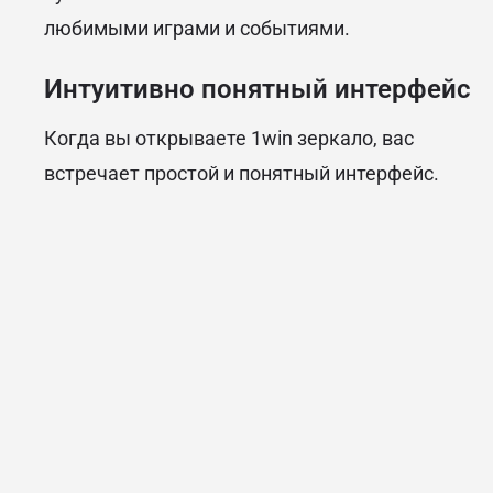
любимыми играми и событиями.
Интуитивно понятный интерфейс
Когда вы открываете 1win зеркало, вас
встречает простой и понятный интерфейс.