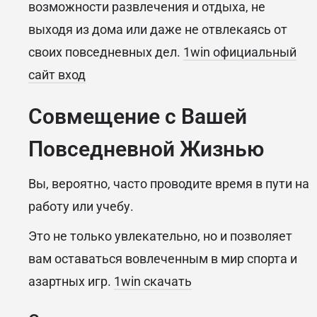
возможности развлечения и отдыха, не
выходя из дома или даже не отвлекаясь от
своих повседневных дел.
1win официальный
сайт вход
Совмещение с Вашей
Повседневной Жизнью
Вы, вероятно, часто проводите время в пути на
работу или учебу.
Это не только увлекательно, но и позволяет
вам оставаться вовлеченным в мир спорта и
азартных игр.
1win скачать