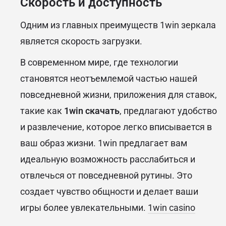
Скорость и доступность
Одним из главных преимуществ 1win зеркала
является скорость загрузки.
В современном мире, где технологии
становятся неотъемлемой частью нашей
повседневной жизни, приложения для ставок,
такие как
1win скачать
, предлагают удобство
и развлечение, которое легко вписывается в
ваш образ жизни. 1win предлагает вам
идеальную возможность расслабиться и
отвлечься от повседневной рутины. Это
создает чувство общности и делает ваши
игры более увлекательными.
1win casino