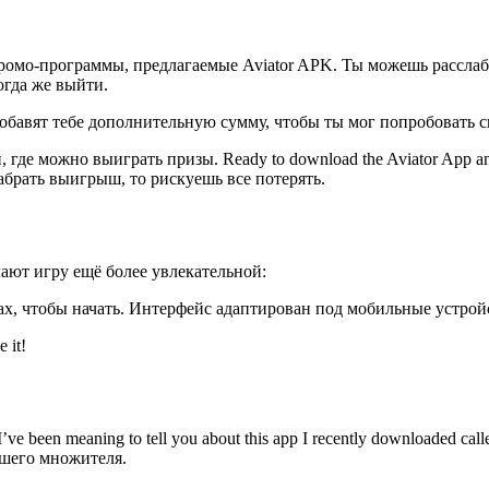
омо-программы, предлагаемые Aviator APK. Ты можешь расслабит
огда же выйти.
 добавят тебе дополнительную сумму, чтобы ты мог попробовать 
 можно выиграть призы. Ready to download the Aviator App and ta
забрать выигрыш, то рискуешь все потерять.
лают игру ещё более увлекательной:
х, чтобы начать. Интерфейс адаптирован под мобильные устройст
 it!
 I’ve been meaning to tell you about this app I recently downloaded cal
ьшего множителя.