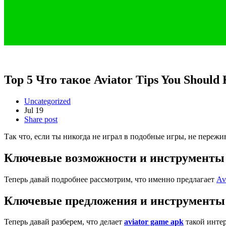
Top 5 Что такое Aviator Tips You Should
Uncategorized
Jul
19
Share post
Так что, если ты никогда не играл в подобные игры, не пере
Ключевые возможности и инструменты
Теперь давай подробнее рассмотрим, что именно предлагает
Av
Ключевые предложения и инструменты
Теперь давай разберем, что делает
aviator game apk
такой инте