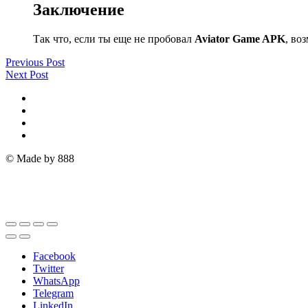
Заключение
Так что, если ты еще не пробовал
Aviator Game APK
, во
Previous Post
Next Post
© Made by 888
Facebook
Twitter
WhatsApp
Telegram
LinkedIn