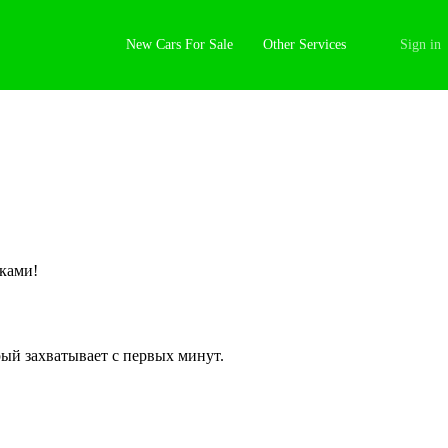
New Cars For Sale
Other Services
Sign in
ыками!
рый захватывает с первых минут.