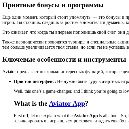
Приятные бонусы и программы
Еще один момент, который стоит упомянуть, — это бонусы и пр
игрой. Ты ставишь, следишь за ростом множителя и думаешь, к
Это означает, что когда ты впервые пополнишь свой счет, они
Также периодически проводятся турниры и специальные акции, где
тем больше увеличивается твоя ставка, но если ты не успеешь 
Ключевые особенности и инструменты
Aviator предлагает несколько интересных функций, которые де
Простой интерфейс:
Не нужно быть гуру в азартных игра
Well, this one’s a game-changer, and I think you’re going to love
What is the
Aviator App
?
First off, let me explain what the
Aviator App
is all about. So,
зафиксировать выигрыш, чем рисковать и ждать еще бол