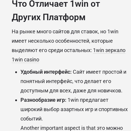
Что Отличает 1win от
Других Платформ
На рынке много сайтов для ставок, но 1win
имеет несколько особенностей, которые
выделяют его среди остальных:
1win зеркало
1win casino
Удобный интерфейс:
Сайт имеет простой и
понятный интерфейс, что делает его
доступным для всех, даже для новичков.
Разнообразие игр:
1win предлагает
широкий выбор азартных игр и спортивных
событий.
Another important aspect is that это можно