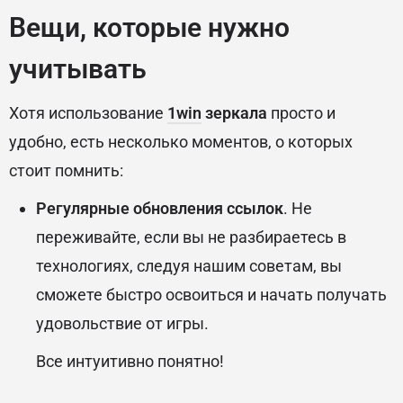
Вещи, которые нужно
учитывать
Хотя использование
1win
зеркала
просто и
удобно, есть несколько моментов, о которых
стоит помнить:
Регулярные обновления ссылок
. Не
переживайте, если вы не разбираетесь в
технологиях, следуя нашим советам, вы
сможете быстро освоиться и начать получать
удовольствие от игры.
Все интуитивно понятно!