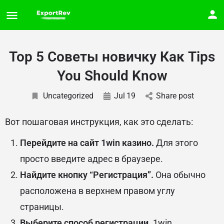
Top 5 Советы новичку Как Tips
You Should Know
Uncategorized
Jul
19
Share post
Вот пошаговая инструкция, как это сделать:
Перейдите на сайт
1win
казино.
Для этого
просто введите адрес в браузере.
Найдите кнопку “Регистрация”.
Она обычно
расположена в верхнем правом углу
страницы.
Выберите способ регистрации.
1win