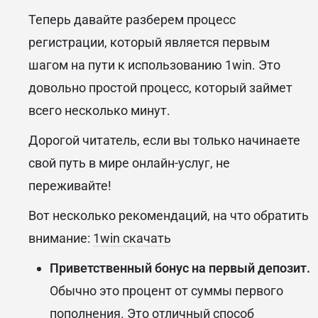
Теперь давайте разберем процесс
регистрации, который является первым
шагом на пути к использованию 1win. Это
довольно простой процесс, который займет
всего несколько минут.
Дорогой читатель, если вы только начинаете
свой путь в мире онлайн-услуг, не
переживайте!
Вот несколько рекомендаций, на что обратить
внимание:
1win скачать
Приветственный бонус на первый депозит.
Обычно это процент от суммы первого
пополнения. Это отличный способ