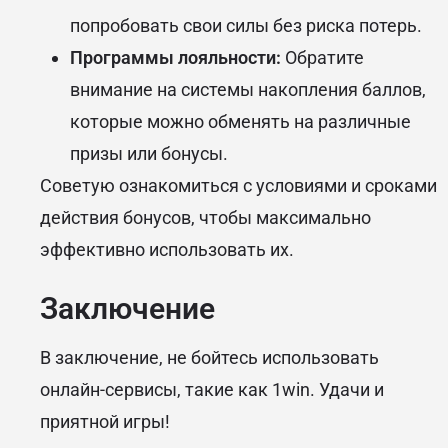
попробовать свои силы без риска потерь.
Программы лояльности:
Обратите
внимание на системы накопления баллов,
которые можно обменять на различные
призы или бонусы.
Советую ознакомиться с условиями и сроками
действия бонусов, чтобы максимально
эффективно использовать их.
Заключение
В заключение, не бойтесь использовать
онлайн-сервисы, такие как 1win. Удачи и
приятной игры!