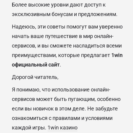
Более высокие уровни дают доступ к
эксклюзивным бонусам и предложениям.
Надеюсь, эти советы помогут вам уверенно
начать ваше путешествие в мир онлайн-
сервисов, и вы сможете насладиться всеми
преимуществами, которые предлагает
1win
официальный сайт
.
Дорогой читатель,
Я понимаю, что использование онлайн-
сервисов может быть пугающим, особенно
если вы новичок в этом деле. Не забудьте
ознакомиться с правилами и условиями
каждой игры.
1win казино