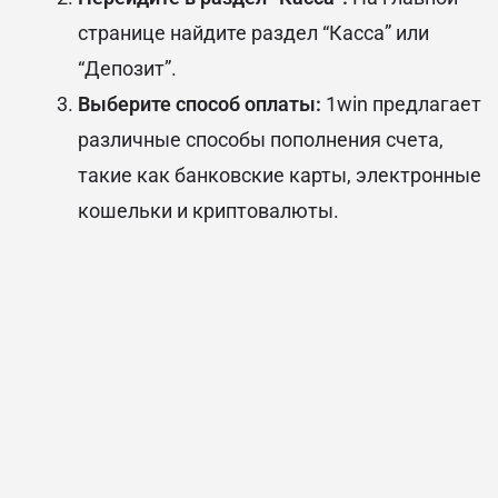
странице найдите раздел “Касса” или
“Депозит”.
Выберите способ оплаты:
1win предлагает
различные способы пополнения счета,
такие как банковские карты, электронные
кошельки и криптовалюты.