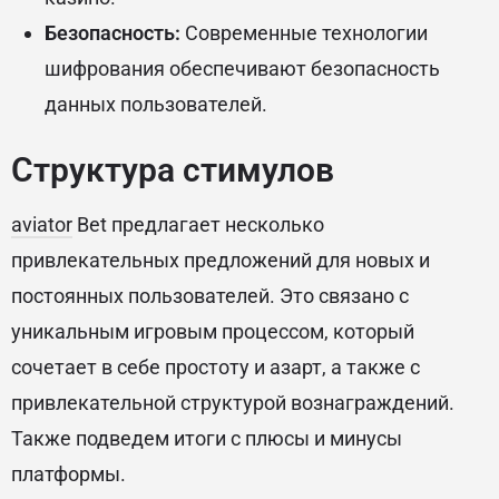
Безопасность:
Современные технологии
шифрования обеспечивают безопасность
данных пользователей.
Структура стимулов
aviator
Bet предлагает несколько
привлекательных предложений для новых и
постоянных пользователей. Это связано с
уникальным игровым процессом, который
сочетает в себе простоту и азарт, а также с
привлекательной структурой вознаграждений.
Также подведем итоги с плюсы и минусы
платформы.