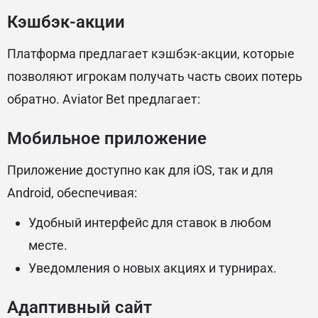
Кэшбэк-акции
Платформа предлагает кэшбэк-акции, которые
позволяют игрокам получать часть своих потерь
обратно. Aviator Bet предлагает:
Мобильное приложение
Приложение доступно как для iOS, так и для
Android, обеспечивая:
Удобный интерфейс для ставок в любом
месте.
Уведомления о новых акциях и турнирах.
Адаптивный сайт