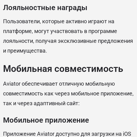
Лояльностные награды
Пользователи, которые активно играют на
платформе, могут участвовать в программе
лояльности, получая эксклюзивные предложения
и преимущества.
Мобильная совместимость
Aviator обеспечивает отличную мобильную
совместимость как через мобильное приложение,
так и через адаптивный сайт:
Мобильное приложение
Приложение Aviator доступно для загрузки на iOS