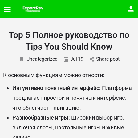
Top 5 Полное руководство по
Tips You Should Know
Uncategorized
Jul
19
Share post
К основным функциям можно отнести:
Интуитивно понятный интерфейс:
Платформа
предлагает простой и понятный интерфейс,
что облегчает навигацию.
Разнообразные игры:
Широкий выбор игр,
включая слоты, настольные игры и живые
казино.