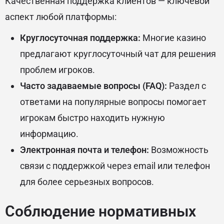
Качественная поддержка клиентов — ключевой
аспект любой платформы:
Круглосуточная поддержка:
Многие казино
предлагают круглосуточный чат для решения
проблем игроков.
Часто задаваемые вопросы (FAQ):
Раздел с
ответами на популярные вопросы помогает
игрокам быстро находить нужную
информацию.
Электронная почта и телефон:
Возможность
связи с поддержкой через email или телефон
для более серьезных вопросов.
Соблюдение нормативных