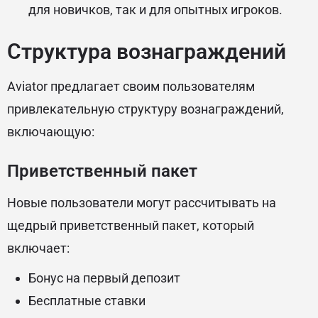
для новичков, так и для опытных игроков.
Структура вознаграждений
Aviator предлагает своим пользователям
привлекательную структуру вознаграждений,
включающую:
Приветственный пакет
Новые пользователи могут рассчитывать на
щедрый приветственный пакет, который
включает:
Бонус на первый депозит
Бесплатные ставки