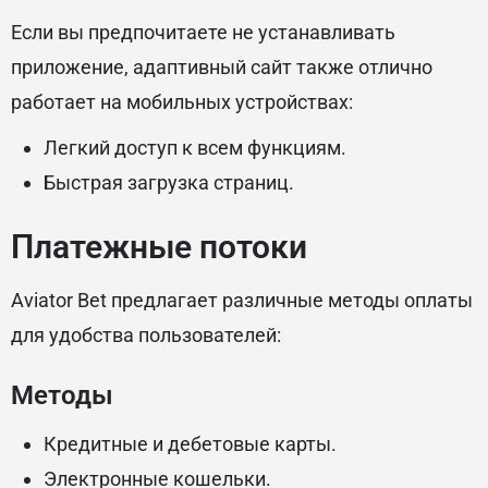
Если вы предпочитаете не устанавливать
приложение, адаптивный сайт также отлично
работает на мобильных устройствах:
Легкий доступ к всем функциям.
Быстрая загрузка страниц.
Платежные потоки
Aviator Bet предлагает различные методы оплаты
для удобства пользователей:
Методы
Кредитные и дебетовые карты.
Электронные кошельки.