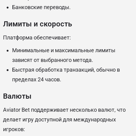
Банковские переводы.
Лимиты и скорость
Платформа обеспечивает:
Минимальные и максимальные лимиты
зависят от выбранного метода.
Быстрая обработка транзакций, обычно в
пределах 24 часов.
Валюты
Aviator Bet поддерживает несколько валют, что
делает игру доступной для международных
игроков: