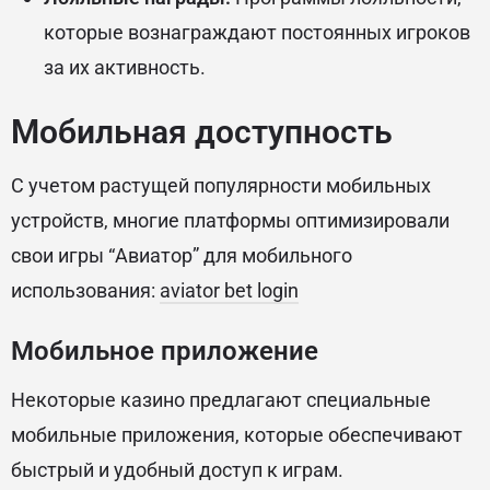
которые вознаграждают постоянных игроков
за их активность.
Мобильная доступность
С учетом растущей популярности мобильных
устройств, многие платформы оптимизировали
свои игры “Авиатор” для мобильного
использования:
aviator bet login
Мобильное приложение
Некоторые казино предлагают специальные
мобильные приложения, которые обеспечивают
быстрый и удобный доступ к играм.