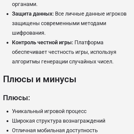
органами.
Защита данных:
Все личные данные игроков
защищены современными методами
шифрования.
Контроль честной игры:
Платформа
обеспечивает честность игры, используя
алгоритмы генерации случайных чисел.
Плюсы и минусы
Плюсы:
Уникальный игровой процесс
Широкая структура вознаграждений
Отличная мобильная доступность