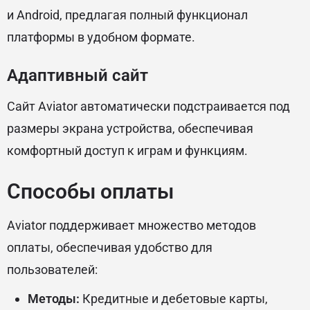
и Android, предлагая полный функционал
платформы в удобном формате.
Адаптивный сайт
Сайт Aviator автоматически подстраивается под
размеры экрана устройства, обеспечивая
комфортный доступ к играм и функциям.
Способы оплаты
Aviator поддерживает множество методов
оплаты, обеспечивая удобство для
пользователей:
Методы:
Кредитные и дебетовые карты,