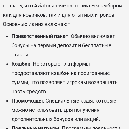
сказать, что Aviator является отличным выбором
как для новичков, так и для опытных игроков.
Основные из них включают:
Приветственный пакет:
Обычно включает
бонусы на первый депозит и бесплатные
ставки.
Кэшбэк:
Некоторые платформы
предоставляют кэшбэк на проигранные
суммы, что позволяет игрокам возвращать
часть средств.
Промо-коды:
Специальные коды, которые
можно использовать для получения
дополнительных бонусов или акций.
Лояльные награды:
Программы лояльности,