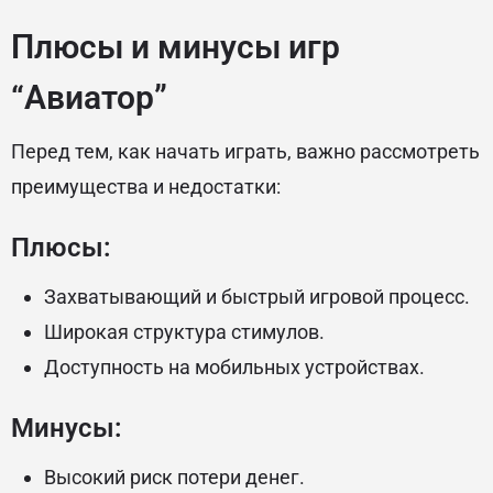
Плюсы и минусы игр
“Авиатор”
Перед тем, как начать играть, важно рассмотреть
преимущества и недостатки:
Плюсы:
Захватывающий и быстрый игровой процесс.
Широкая структура стимулов.
Доступность на мобильных устройствах.
Минусы:
Высокий риск потери денег.