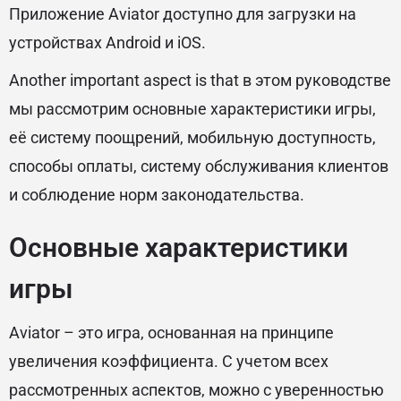
Приложение Aviator доступно для загрузки на
устройствах Android и iOS.
Another important aspect is that в этом руководстве
мы рассмотрим основные характеристики игры,
её систему поощрений, мобильную доступность,
способы оплаты, систему обслуживания клиентов
и соблюдение норм законодательства.
Основные характеристики
игры
Aviator – это игра, основанная на принципе
увеличения коэффициента. С учетом всех
рассмотренных аспектов, можно с уверенностью