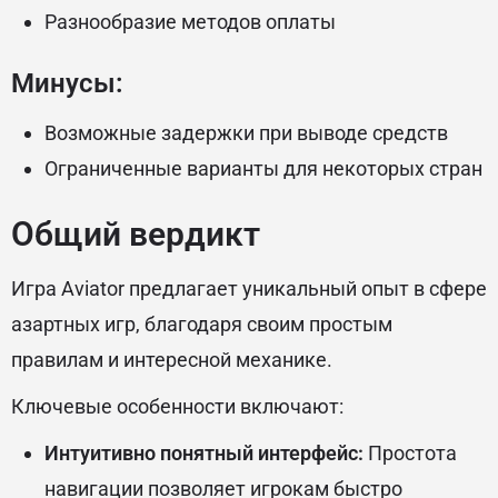
Разнообразие методов оплаты
Минусы:
Возможные задержки при выводе средств
Ограниченные варианты для некоторых стран
Общий вердикт
Игра Aviator предлагает уникальный опыт в сфере
азартных игр, благодаря своим простым
правилам и интересной механике.
Ключевые особенности включают:
Интуитивно понятный интерфейс:
Простота
навигации позволяет игрокам быстро