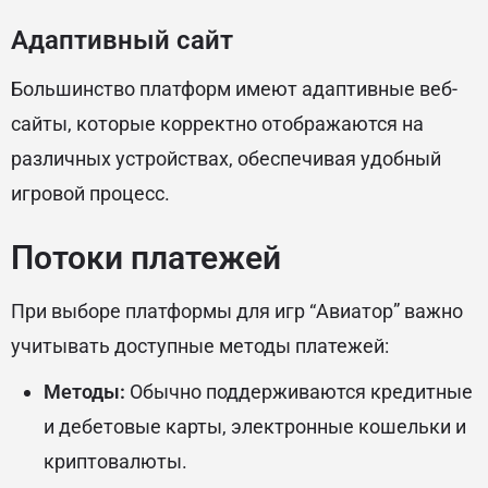
Адаптивный сайт
Большинство платформ имеют адаптивные веб-
сайты, которые корректно отображаются на
различных устройствах, обеспечивая удобный
игровой процесс.
Потоки платежей
При выборе платформы для игр “Авиатор” важно
учитывать доступные методы платежей:
Методы:
Обычно поддерживаются кредитные
и дебетовые карты, электронные кошельки и
криптовалюты.