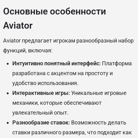
Основные особенности
Aviator
Aviator предлагает игрокам разнообразный набор
функций, включая:
Интуитивно понятный интерфейс:
Платформа
разработана с акцентом на простоту и
удобство использования.
Интерактивные игры:
Уникальные игровые
механики, которые обеспечивают
увлекательный опыт.
Разнообразие ставок:
Возможность делать
ставки различного размера, что подходит как