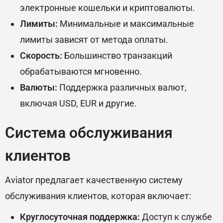
электронные кошельки и криптовалюты.
Лимиты:
Минимальные и максимальные
лимиты зависят от метода оплаты.
Скорость:
Большинство транзакций
обрабатываются мгновенно.
Валюты:
Поддержка различных валют,
включая USD, EUR и другие.
Система обслуживания
клиентов
Aviator предлагает качественную систему
обслуживания клиентов, которая включает:
Круглосуточная поддержка:
Доступ к службе