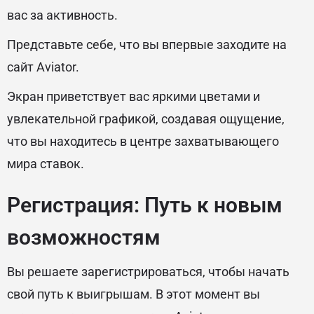
вас за активность.
Представьте себе, что вы впервые заходите на
сайт Aviator.
Экран приветствует вас яркими цветами и
увлекательной графикой, создавая ощущение,
что вы находитесь в центре захватывающего
мира ставок.
Регистрация: Путь к новым
возможностям
Вы решаете зарегистрироваться, чтобы начать
свой путь к выигрышам. В этот момент вы