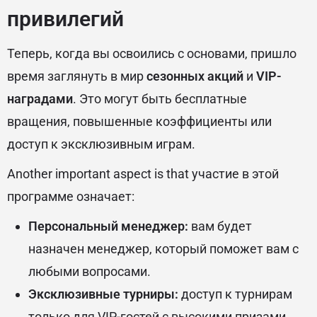
привилегий
Теперь, когда вы освоились с основами, пришло
время заглянуть в мир
сезонных акций
и
VIP-
наградами
. Это могут быть бесплатные
вращения, повышенные коэффициенты или
доступ к эксклюзивным играм.
Another important aspect is that участие в этой
программе означает:
Персональный менеджер:
вам будет
назначен менеджер, который поможет вам с
любыми вопросами.
Эксклюзивные турниры:
доступ к турнирам
только для VIP-гостей с высокими призами.