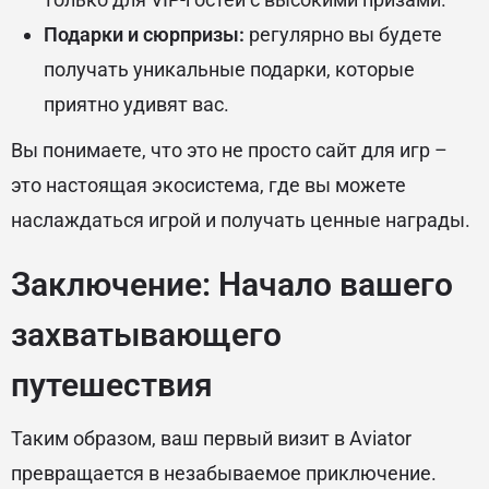
Подарки и сюрпризы:
регулярно вы будете
получать уникальные подарки, которые
приятно удивят вас.
Вы понимаете, что это не просто сайт для игр –
это настоящая экосистема, где вы можете
наслаждаться игрой и получать ценные награды.
Заключение: Начало вашего
захватывающего
путешествия
Таким образом, ваш первый визит в Aviator
превращается в незабываемое приключение.