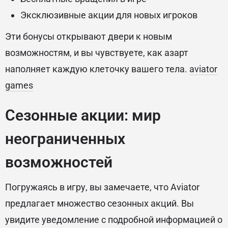
Эксклюзивные акции для новых игроков
Эти бонусы открывают двери к новым
возможностям, и вы чувствуете, как азарт
наполняет каждую клеточку вашего тела.
aviator
games
Сезонные акции: мир
неограниченных
возможностей
Погружаясь в игру, вы замечаете, что Aviator
предлагает множество сезонных акций. Вы
увидите уведомление с подробной информацией о