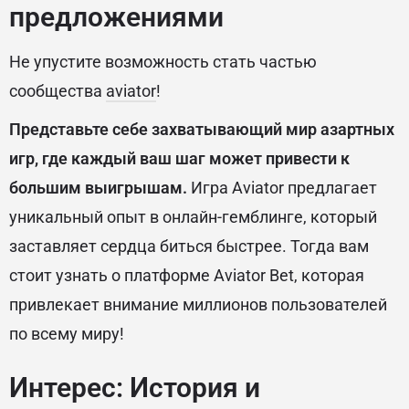
предложениями
Не упустите возможность стать частью
сообщества
aviator
!
Представьте себе захватывающий мир азартных
игр, где каждый ваш шаг может привести к
большим выигрышам.
Игра Aviator предлагает
уникальный опыт в онлайн-гемблинге, который
заставляет сердца биться быстрее. Тогда вам
стоит узнать о платформе Aviator Bet, которая
привлекает внимание миллионов пользователей
по всему миру!
Интерес: История и