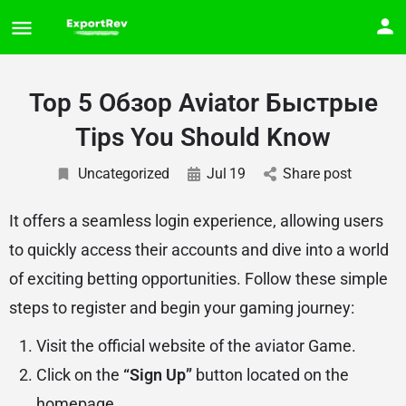
Top 5 Обзор Aviator Быстрые
Tips You Should Know
Uncategorized
Jul
19
Share post
It offers a seamless login experience, allowing users
to quickly access their accounts and dive into a world
of exciting betting opportunities. Follow these simple
steps to register and begin your gaming journey:
Visit the official website of the
aviator
Game.
Click on the
“Sign Up”
button located on the
homepage.