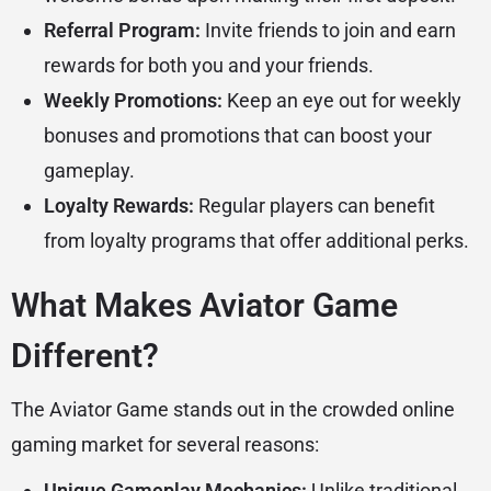
Referral Program:
Invite friends to join and earn
rewards for both you and your friends.
Weekly Promotions:
Keep an eye out for weekly
bonuses and promotions that can boost your
gameplay.
Loyalty Rewards:
Regular players can benefit
from loyalty programs that offer additional perks.
What Makes Aviator Game
Different?
The Aviator Game stands out in the crowded online
gaming market for several reasons:
Unique Gameplay Mechanics:
Unlike traditional