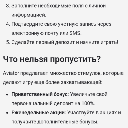
Заполните необходимые поля с личной
информацией.
Подтвердите свою учетную запись через
электронную почту или SMS.
Сделайте первый депозит и начните играть!
Что нельзя пропустить?
Aviator предлагает множество стимулов, которые
делают игру еще более захватывающей:
Приветственный бонус:
Увеличьте свой
первоначальный депозит на 100%.
Еженедельные акции:
Участвуйте в акциях и
получайте дополнительные бонусы.