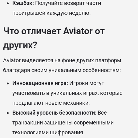
Кэшбэк:
Получайте возврат части
проигрышей каждую неделю.
Что отличает Aviator от
других?
Aviator выделяется на фоне других платформ
благодаря своим уникальным особенностям:
Инновационная игра:
Игроки могут
участвовать в уникальных играх, которые
предлагают новые механики.
Высокий уровень безопасности:
Все
транзакции защищены современными
технологиями шифрования.