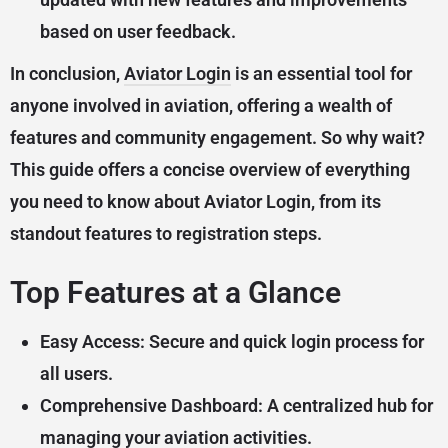
based on user feedback.
In conclusion,
Aviator Login
is an essential tool for
anyone involved in aviation, offering a wealth of
features and community engagement. So why wait?
This guide offers a concise overview of everything
you need to know about Aviator Login, from its
standout features to registration steps.
Top Features at a Glance
Easy Access:
Secure and quick login process for
all users.
Comprehensive Dashboard:
A centralized hub for
managing your aviation activities.