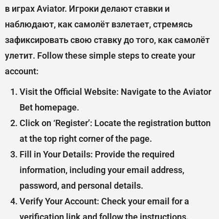
в играх Aviator. Игроки делают ставки и
наблюдают, как самолёт взлетает, стремясь
зафиксировать свою ставку до того, как самолёт
улетит. Follow these simple steps to create your
account:
Visit the Official Website:
Navigate to the Aviator
Bet homepage.
Click on ‘Register’:
Locate the registration button
at the top right corner of the page.
Fill in Your Details:
Provide the required
information, including your email address,
password, and personal details.
Verify Your Account:
Check your email for a
verification link and follow the instructions.