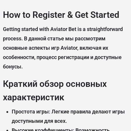
How to Register & Get Started
Getting started with Aviator Bet is a straightforward
process. В данной статье мы рассмотрим
основные аспекты игр Aviator, включая их
особенности, процесс регистрации и доступные
бонусы.
Краткий обзор основных
характеристик
Простота игры:
Легкие правила делают игры
доступными для всех.
Высокие коэффициенты:
Возможность