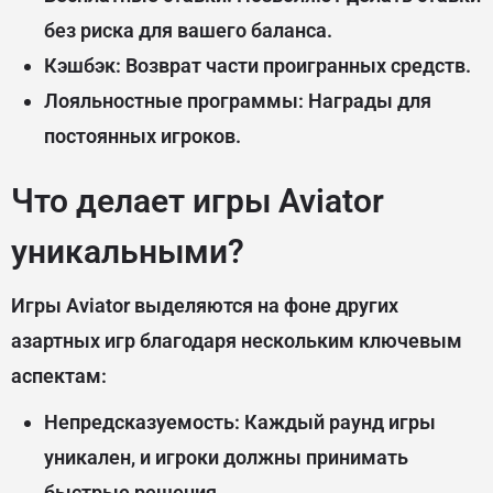
без риска для вашего баланса.
Кэшбэк:
Возврат части проигранных средств.
Лояльностные программы:
Награды для
постоянных игроков.
Что делает игры Aviator
уникальными?
Игры Aviator выделяются на фоне других
азартных игр благодаря нескольким ключевым
аспектам:
Непредсказуемость:
Каждый раунд игры
уникален, и игроки должны принимать
быстрые решения.