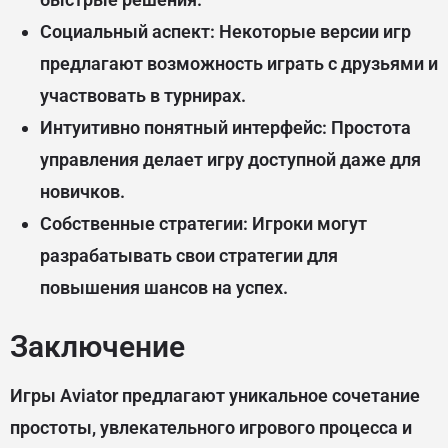
Социальный аспект:
Некоторые версии игр
предлагают возможность играть с друзьями и
участвовать в турнирах.
Интуитивно понятный интерфейс:
Простота
управления делает игру доступной даже для
новичков.
Собственные стратегии:
Игроки могут
разрабатывать свои стратегии для
повышения шансов на успех.
Заключение
Игры Aviator предлагают уникальное сочетание
простоты, увлекательного игрового процесса и