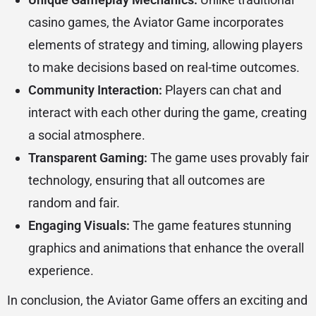
casino games, the Aviator Game incorporates
elements of strategy and timing, allowing players
to make decisions based on real-time outcomes.
Community Interaction:
Players can chat and
interact with each other during the game, creating
a social atmosphere.
Transparent Gaming:
The game uses provably fair
technology, ensuring that all outcomes are
random and fair.
Engaging Visuals:
The game features stunning
graphics and animations that enhance the overall
experience.
In conclusion, the Aviator Game offers an exciting and