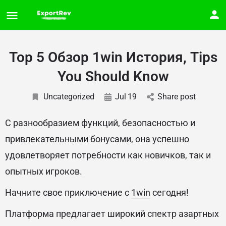
Top 5 Обзор 1win История, Tips
You Should Know
Uncategorized
Jul
19
Share post
С разнообразием функций, безопасностью и
привлекательными бонусами, она успешно
удовлетворяет потребности как новичков, так и
опытных игроков.
Начните свое приключение с
1win
сегодня!
Платформа предлагает широкий спектр азартных