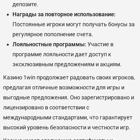
депозите.
Награды за повторное использование:
Постоянные игроки могут получать бонусы за
регулярное пополнение счета.
Лояльностные программы:
Участие в
программе лояльности дает доступ к
эксклюзивным предложениям и акциям.
Казино 1win продолжает радовать своих игроков,
предлагая отличные возможности для игры и
выгодные предложения. Оно зарегистрировано и
лицензировано в соответствии с
международными стандартами, что гарантирует
высокий уровень безопасности и честности игр.