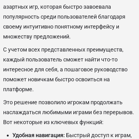
азартных игр, которая быстро завоевала
популярность среди пользователей благодаря
своему интуитивно понятному интерфейсу и
множеству предложений.
С учетом всех представленных преимуществ,
каждый пользователь сможет найти что-то
интересное для себя, а пошаговое руководство
поможет новичкам быстро освоиться на
платформе.
Это решение позволило игрокам продолжать
наслаждаться любимыми играми без перерывов.
Вот некоторые из ключевых функций:
Удобная навигация:
Быстрый доступ к играм,