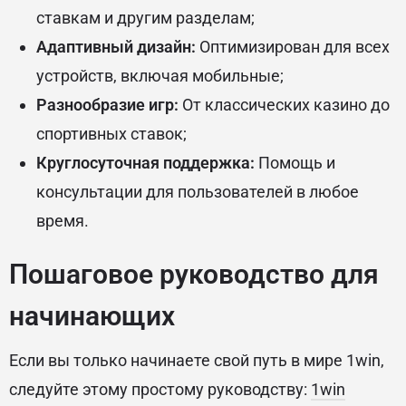
ставкам и другим разделам;
Адаптивный дизайн:
Оптимизирован для всех
устройств, включая мобильные;
Разнообразие игр:
От классических казино до
спортивных ставок;
Круглосуточная поддержка:
Помощь и
консультации для пользователей в любое
время.
Пошаговое руководство для
начинающих
Если вы только начинаете свой путь в мире 1win,
следуйте этому простому руководству:
1win