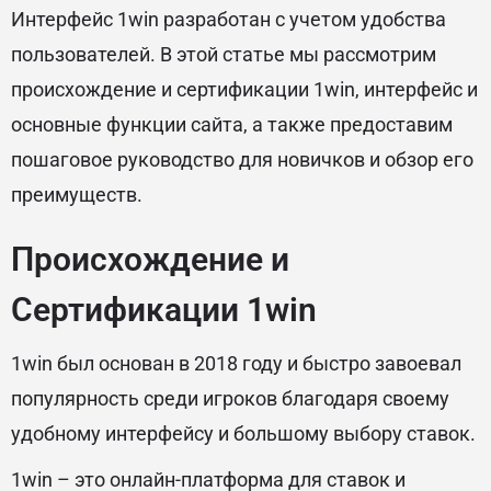
Интерфейс 1win разработан с учетом удобства
пользователей. В этой статье мы рассмотрим
происхождение и сертификации 1win, интерфейс и
основные функции сайта, а также предоставим
пошаговое руководство для новичков и обзор его
преимуществ.
Происхождение и
Сертификации 1win
1win был основан в 2018 году и быстро завоевал
популярность среди игроков благодаря своему
удобному интерфейсу и большому выбору ставок.
1win – это онлайн-платформа для ставок и