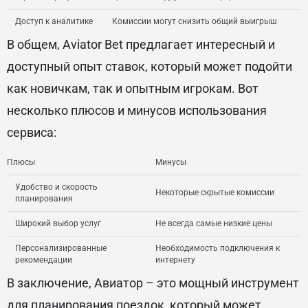
Доступ к аналитике
Комиссии могут снизить общий выигрыш
В общем, Aviator Bet предлагает интересный и
доступный опыт ставок, который может подойти
как новичкам, так и опытным игрокам. Вот
несколько плюсов и минусов использования
сервиса:
Плюсы
Минусы
Удобство и скорость
Некоторые скрытые комиссии
планирования
Широкий выбор услуг
Не всегда самые низкие цены
Персонализированные
Необходимость подключения к
рекомендации
интернету
В заключение, Авиатор – это мощный инструмент
для планирования поездок, который может