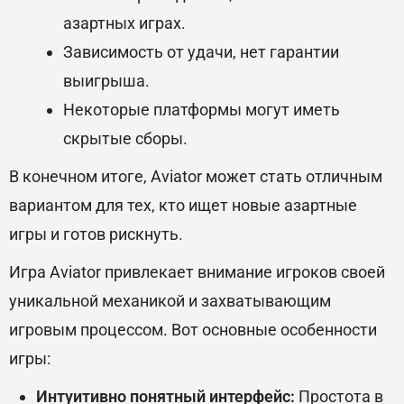
азартных играх.
Зависимость от удачи, нет гарантии
выигрыша.
Некоторые платформы могут иметь
скрытые сборы.
В конечном итоге, Aviator может стать отличным
вариантом для тех, кто ищет новые азартные
игры и готов рискнуть.
Игра Aviator привлекает внимание игроков своей
уникальной механикой и захватывающим
игровым процессом. Вот основные особенности
игры:
Интуитивно понятный интерфейс:
Простота в