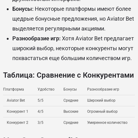
Бонусы:
Некоторые платформы имеют более
щедрые бонусные предложения, но Aviator Bet
выделяется регулярными акциями.
Разнообразие игр:
Хотя Aviator Bet предлагает
широкий выбор, некоторые конкуренты могут
похвастаться еще большим количеством игр.
Таблица: Сравнение с Конкурентами
Платформа
Удобство
Бонусы
Разнообразие игр
Aviator Bet
5/5
Средние
Широкий выбор
Конкурент 1
4/5
Высокие
Огромный выбор
Конкурент 2
3/5
Средние
Умеренное количество