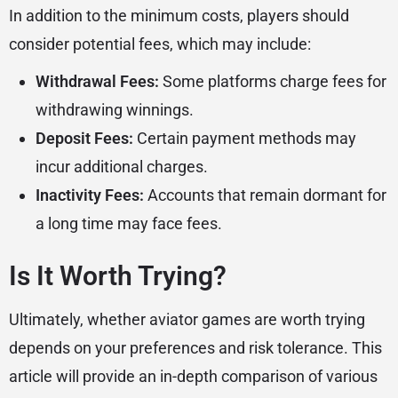
In addition to the minimum costs, players should
consider potential fees, which may include:
Withdrawal Fees:
Some platforms charge fees for
withdrawing winnings.
Deposit Fees:
Certain payment methods may
incur additional charges.
Inactivity Fees:
Accounts that remain dormant for
a long time may face fees.
Is It Worth Trying?
Ultimately, whether aviator games are worth trying
depends on your preferences and risk tolerance. This
article will provide an in-depth comparison of various