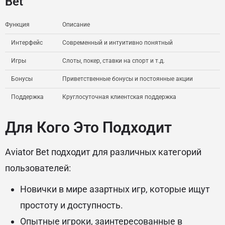
Bet
Функция
Описание
Интерфейс
Современный и интуитивно понятный
Игры
Слоты, покер, ставки на спорт и т.д.
Бонусы
Приветственные бонусы и постоянные акции
Поддержка
Круглосуточная клиентская поддержка
Для Кого Это Подходит
Aviator Bet подходит для различных категорий
пользователей:
Новички в мире азартных игр, которые ищут
простоту и доступность.
Опытные игроки, заинтересованные в