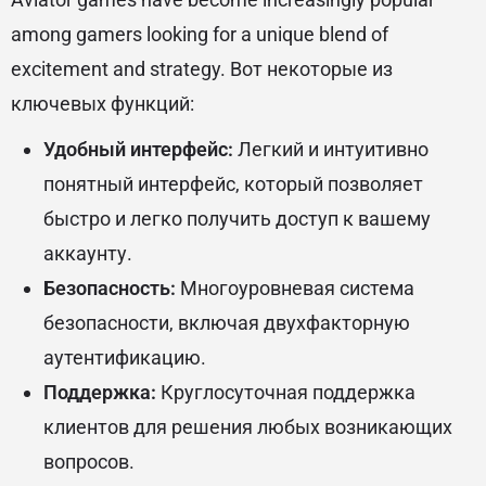
among gamers looking for a unique blend of
excitement and strategy. Вот некоторые из
ключевых функций:
Удобный интерфейс:
Легкий и интуитивно
понятный интерфейс, который позволяет
быстро и легко получить доступ к вашему
аккаунту.
Безопасность:
Многоуровневая система
безопасности, включая двухфакторную
аутентификацию.
Поддержка:
Круглосуточная поддержка
клиентов для решения любых возникающих
вопросов.