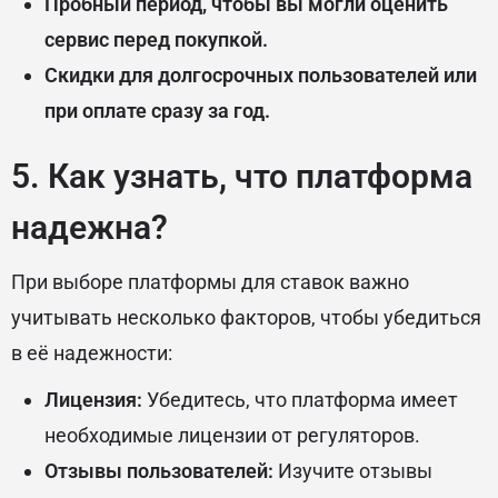
Пробный период, чтобы вы могли оценить
сервис перед покупкой.
Скидки для долгосрочных пользователей или
при оплате сразу за год.
5. Как узнать, что платформа
надежна?
При выборе платформы для ставок важно
учитывать несколько факторов, чтобы убедиться
в её надежности:
Лицензия:
Убедитесь, что платформа имеет
необходимые лицензии от регуляторов.
Отзывы пользователей:
Изучите отзывы