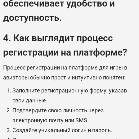
обеспечивает удобство и
доступность.
4. Как выглядит процесс
регистрации на платформе?
Процесс регистрации на платформе для игры в
авиаторы обычно прост и интуитивно понятен:
Заполните регистрационную форму, указав
свои данные.
Подтвердите свою личность через
электронную почту или SMS.
Создайте уникальный логин и пароль.