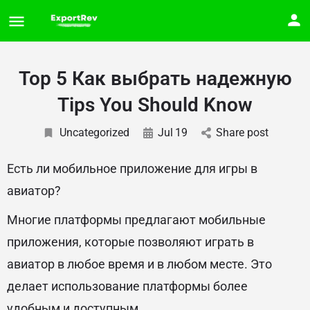
Top 5 Как выбрать надежную
Tips You Should Know
Uncategorized
Jul
19
Share post
Есть ли мобильное приложение для игры в
авиатор?
Многие платформы предлагают мобильные
приложения, которые позволяют играть в
авиатор в любое время и в любом месте. Это
делает использование платформы более
удобным и доступным.