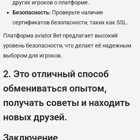
других игроков о платформе.
Безопасность:
Проверьте наличие
сертификатов безопасности, таких как SSL.
Платформа
aviator
Bet предлагает высокий
уровень безопасности, что делает её надежным
выбором для игроков.
2. Это отличный способ
обмениваться опытом,
получать советы и находить
новых друзей.
Заключение