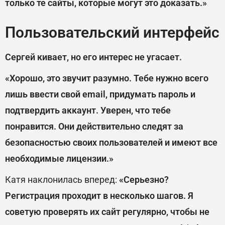
только те сайты, которые могут это доказать.»
Пользовательский интерфейс
Сергей кивает, но его интерес не угасает.
«Хорошо, это звучит разумно. Тебе нужно всего
лишь ввести свой email, придумать пароль и
подтвердить аккаунт. Уверен, что тебе
понравится. Они действительно следят за
безопасностью своих пользователей и имеют все
необходимые лицензии.»
Катя наклонилась вперед:
«Серьезно?
Регистрация проходит в несколько шагов. Я
советую проверять их сайт регулярно, чтобы не