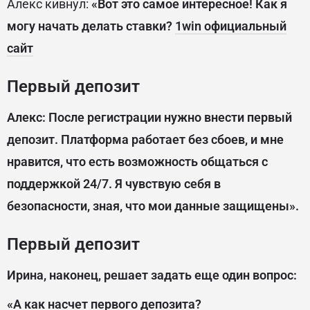
Алекс кивнул:
«Вот это самое интересное! Как я
могу начать делать ставки?
1win официальный
сайт
Первый депозит
Алекс:
После регистрации нужно внести первый
депозит. Платформа работает без сбоев, и мне
нравится, что есть возможность общаться с
поддержкой 24/7. Я чувствую себя в
безопасности, зная, что мои данные защищены».
Первый депозит
Ирина, наконец, решает задать еще один вопрос:
«А как насчет первого депозита?