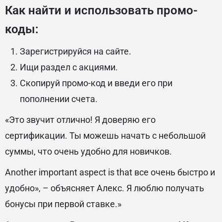
Как найти и использовать промо-
коды:
Зарегистрируйся на сайте.
Ищи раздел с акциями.
Скопируй промо-код и введи его при
пополнении счета.
«Это звучит отлично! Я доверяю его
сертификации. Ты можешь начать с небольшой
суммы, что очень удобно для новичков.
Another important aspect is that все очень быстро и
удобно», – объясняет Алекс. Я люблю получать
бонусы при первой ставке.»