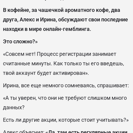
В кофейне, за чашечкой ароматного кофе, два
друга, Алекс и Ирина, обсуждают свои последние
находки в мире онлайн-гемблинга.
Это сложно?»
«Совсем нет! Процесс регистрации занимает
считанные минуты. Как только ты его введешь,
твой аккаунт будет активирован».
Ирина, все еще немного сомневаясь, спрашивает:
«А ты уверен, что они не требуют слишком много
данных?
Есть ли другие акции, которые стоит учитывать?»
Алекс объяснил:
«Да, там есть регулярные акции,