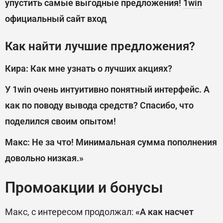
упустить самые выгодные предложения!
1win
официальный сайт вход
Как найти лучшие предложения?
Кира:
Как мне узнать о лучших акциях?
У 1win очень интуитивно понятный интерфейс. А
как по поводу вывода средств? Спасибо, что
поделился своим опытом!
Макс:
Не за что! Минимальная сумма пополнения
довольно низкая.»
Промоакции и бонусы
Макс, с интересом продолжал:
«А как насчет