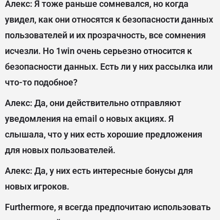
Алекс:
Я тоже раньше сомневался, но когда
увидел, как они относятся к безопасности данных
пользователей и их прозрачность, все сомнения
исчезли. Но 1win очень серьезно относится к
безопасности данных. Есть ли у них рассылка или
что-то подобное?
Алекс:
Да, они действительно отправляют
уведомления на email о новых акциях. Я
слышала, что у них есть хорошие предложения
для новых пользователей.
Алекс:
Да, у них есть интересные бонусы для
новых игроков.
Furthermore, я всегда предпочитаю использовать