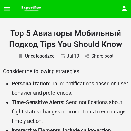
Top 5 Авиаторы Мобильный
Подход Tips You Should Know
Uncategorized
Jul
19
Share post
Consider the following strategies:
Personalization:
Tailor notifications based on user
behavior and preferences.
Time-Sensitive Alerts:
Send notifications about
flight status changes or promotions to encourage
timely action.
Interactive Elements:
Include call-to-action