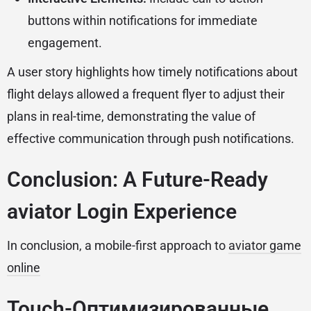
buttons within notifications for immediate
engagement.
A user story highlights how timely notifications about
flight delays allowed a frequent flyer to adjust their
plans in real-time, demonstrating the value of
effective communication through push notifications.
Conclusion: A Future-Ready
aviator
Login Experience
In conclusion, a mobile-first approach to
aviator game
online
Touch-Оптимизированные