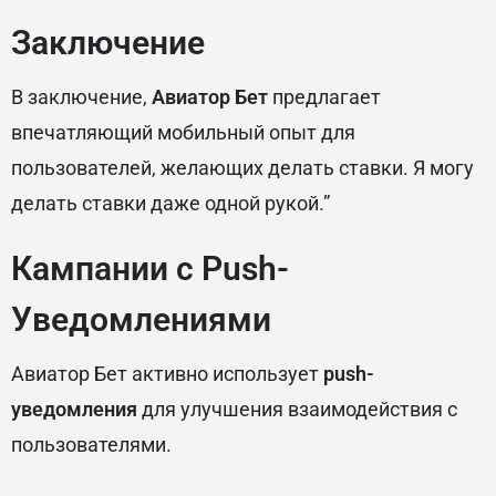
Заключение
В заключение,
Авиатор Бет
предлагает
впечатляющий мобильный опыт для
пользователей, желающих делать ставки. Я могу
делать ставки даже одной рукой.”
Кампании с Push-
Уведомлениями
Авиатор Бет активно использует
push-
уведомления
для улучшения взаимодействия с
пользователями.