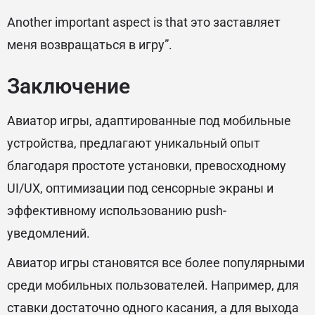
Another important aspect is that это заставляет
меня возвращаться в игру”.
Заключение
Авиатор игры, адаптированные под мобильные
устройства, предлагают уникальный опыт
благодаря простоте установки, превосходному
UI/UX, оптимизации под сенсорные экраны и
эффективному использованию push-
уведомлений.
Авиатор игры становятся все более популярными
среди мобильных пользователей. Например, для
ставки достаточно одного касания, а для выхода