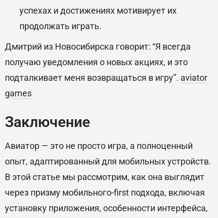
успехах и достижениях мотивирует их
продолжать играть.
Дмитрий из Новосибирска говорит: “Я всегда
получаю уведомления о новых акциях, и это
подталкивает меня возвращаться в игру”.
aviator
games
Заключение
Авиатор — это не просто игра, а полноценный
опыт, адаптированный для мобильных устройств.
В этой статье мы рассмотрим, как она выглядит
через призму мобильного-first подхода, включая
установку приложения, особенности интерфейса,