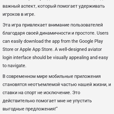
важный аспект, который помогает удерживать
игроков в игре.
Эта игра привлекает внимание пользователей
благодаря своей динамичности и простоте. Users
can easily download the app from the Google Play
Store or Apple App Store. A well-designed aviator
login interface should be visually appealing and easy
to navigate.
В современном мире мобильные приложения
становятся неотъемлемой частью нашей жизни, и
ставки на спорт не исключение. Это
действительно помогает мне не упустить
выгодные предложения!”