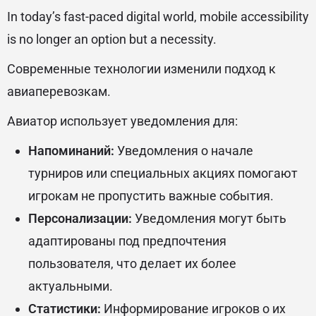
In today’s fast-paced digital world, mobile accessibility
is no longer an option but a necessity.
Современные технологии изменили подход к
авиаперевозкам.
Авиатор использует уведомления для:
Напоминаний:
Уведомления о начале
турниров или специальных акциях помогают
игрокам не пропустить важные события.
Персонализации:
Уведомления могут быть
адаптированы под предпочтения
пользователя, что делает их более
актуальными.
Статистики:
Информирование игроков о их